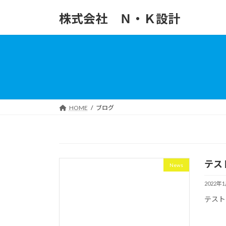
コ
ナ
株式会社 Ｎ・Ｋ設計
ン
ビ
テ
ゲ
ン
ー
ツ
シ
へ
ョ
ス
ン
キ
に
ッ
移
HOME
ブログ
プ
動
テス
News
2022年
テスト